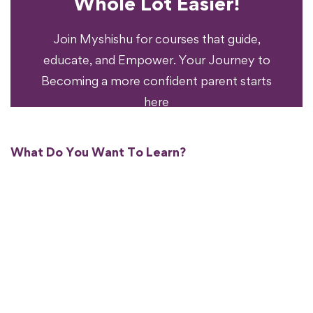
Whole Lot Easier!
Your Parenting
Ready To Transform
Join Myshishu for courses that guide,
educate, and Empower. Your Journey to
Becoming a more confident parent starts
here
What Do You Want To Learn?